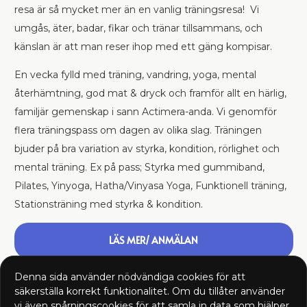
resa är så mycket mer än en vanlig träningsresa! Vi
umgås, äter, badar, fikar och tränar tillsammans, och
känslan är att man reser ihop med ett gäng kompisar.
En vecka fylld med träning, vandring, yoga, mental
återhämtning, god mat & dryck och framför allt en härlig,
familjär gemenskap i sann Actimera-anda. Vi genomför
flera träningspass om dagen av olika slag. Träningen
bjuder på bra variation av styrka, kondition, rörlighet och
mental träning. Ex på pass; Styrka med gummiband,
Pilates, Yinyoga, Hatha/Vinyasa Yoga, Funktionell träning,
Stationsträning med styrka & kondition.
LÄS MER/ ANMÄLAN
Denna sida använder nödvändiga cookies för att
säkerställa korrekt funktionalitet. Om du tillåter använder
vi även spårningscookies för att samla in data som hjälper